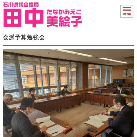
石川県議会議員 田中
ホーム
会派予算勉強会
県議会活動
プロフィール
衆院議員時代
支援のお願い