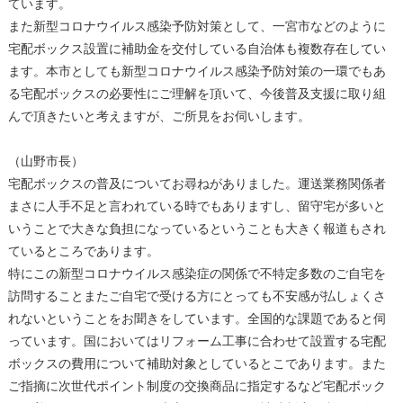
ています。
また新型コロナウイルス感染予防対策として、一宮市などのように
宅配ボックス設置に補助金を交付している自治体も複数存在してい
ます。本市としても新型コロナウイルス感染予防対策の一環でもあ
る宅配ボックスの必要性にご理解を頂いて、今後普及支援に取り組
んで頂きたいと考えますが、ご所見をお伺いします。
（山野市長）
宅配ボックスの普及についてお尋ねがありました。運送業務関係者
まさに人手不足と言われている時でもありますし、留守宅が多いと
いうことで大きな負担になっているということも大きく報道もされ
ているところであります。
特にこの新型コロナウイルス感染症の関係で不特定多数のご自宅を
訪問することまたご自宅で受ける方にとっても不安感が払しょくさ
れないということをお聞きをしています。全国的な課題であると伺
っています。国においてはリフォーム工事に合わせて設置する宅配
ボックスの費用について補助対象としているとこであります。また
ご指摘に次世代ポイント制度の交換商品に指定するなど宅配ボック