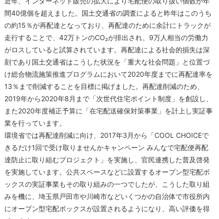
近年、インターネット販売の拡大により宅配便の取り扱い個数が年
間40億個を超えました。国土交通省の調査によると昨年はこのうち
の約15％が再配達となっており、再配達のために余計にトラックが
走行することで、42万トンのCO₂が排出され、9万人相当の労働力
がロスしていると試算されています。再配達による社会的損失は深
刻であり国土交通省はこうした状況を「重大な社会問題」と位置づ
け総合物流施策推進プログラムにおいて2020年度までに再配達率を
13％まで削減することを目標に掲げました。再配達削減のため、
2019年から2020年8月まで「次世代住宅ポイント制度」を創設し、
また2020年度補正予算に「在宅配送確保対策事業」を計上し実証事
業を行っています。
環境省では再配達削減に向け、2017年3月から「COOL CHOICEで
きるだけ1回で受け取りませんかキャンペーン みんなで宅配便再配
達防止に取り組むプロジェクト」を実施し、官民連携した普及啓発
を実施しています。公共スペースなどに設置するオープン型宅配ボ
ックスの実証事業もその取り組みの一つでしたが、こうした取り組
みを機に、埼玉県戸田市や川崎市などいくつかの自治体で市役所内
にオープン型宅配ボックスが設置されるようになり、高い評価を得