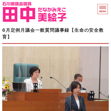
石川県議会議員 田中
ホーム
6月定例月議会一般質問議事録【生命の安全教
育】
県議会活動
プロフィール
衆院議員時代
支援のお願い