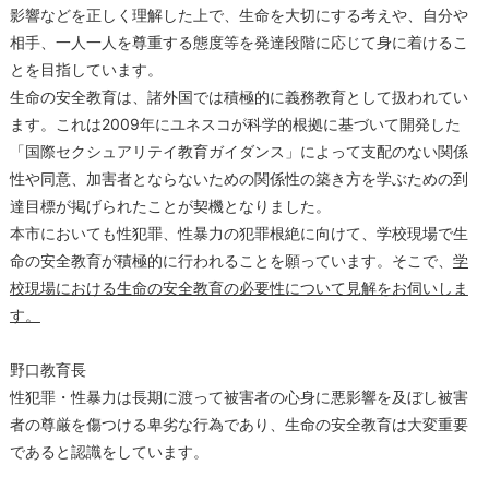
影響などを正しく理解した上で、生命を大切にする考えや、自分や
相手、一人一人を尊重する態度等を発達段階に応じて身に着けるこ
とを目指しています。
生命の安全教育は、諸外国では積極的に義務教育として扱われてい
ます。これは2009年にユネスコが科学的根拠に基づいて開発した
「国際セクシュアリテイ教育ガイダンス」によって支配のない関係
性や同意、加害者とならないための関係性の築き方を学ぶための到
達目標が掲げられたことが契機となりました。
本市においても性犯罪、性暴力の犯罪根絶に向けて、学校現場で生
命の安全教育が積極的に行われることを願っています。そこで、
学
校現場における生命の安全教育の必要性について見解をお伺いしま
す。
野口教育長
性犯罪・性暴力は長期に渡って被害者の心身に悪影響を及ぼし被害
者の尊厳を傷つける卑劣な行為であり、生命の安全教育は大変重要
であると認識をしています。