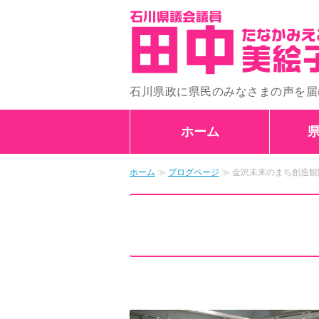
石川県政に県民のみなさまの声を届
ホーム
ホーム
≫
ブログページ
≫ 金沢未来のまち創造館