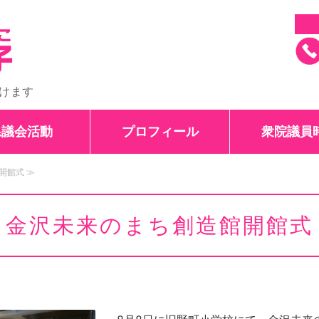
石川県議会議員 田
けます
県議会活動
プロフィール
衆院議員
開館式 ≫
金沢未来のまち創造館開館式