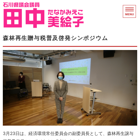
石川県議会議員 田中
ホーム
森林再生贈与税普及啓発シンポジウム
県議会活動
プロフィール
衆院議員時代
支援のお願い
3月23日は、経済環境常任委員会の副委員長として、森林再生譲与