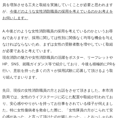
員を増加させる工夫と取組を実施していくことが必要と思われます
が、
今後どのような女性消防職員の採用を考えているのかお考えを
お伺いします。
A.今後どのような女性消防職員の採用を考えているのかというお尋
ねでありますが、採用に関しては性別に関係なく均等な機会を与え
なければならないため、まずは女性の受験者数を増やしていく取組
が必要であると考えています。
現在消防の魅力や女性消防職員の活躍をポスター、リーフレットや
HP、SNS、就職ガイダンス等で紹介しており、今後も積極的にPRを
行い、意欲を持った多くの方々が採用試験に応募して頂けるよう取
り組んでまいります。
先日、現役の女性消防職員の方とお話をさせて頂きました。本市消
防局では、女性のライフステージに応じた配置や取組が行われてお
り、安心感ややりがいを持ってお仕事をされている様子が伺えまし
た。特に女性傷病者を救命した際に、「女性隊員の方がこられて安
心感があった、と言って頂けたのが嬉しかった。」とおっしゃられ