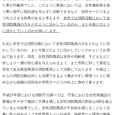
た事が印象的でした。このように救急においては、女性傷病者を扱
う際に相手に抵抗感を与えずに活動できるなど、住民サービスをよ
り向上させる効果があると考えます。
本市では消防活動において女
性消防職員の力をどのように活かしているのか、また今後どのよう
に活かしていくのかお伺いします。
A.次に本市では消防活動において女性消防職員の力をどのように活
かしているのか、また今後どのように活かしていくのかというお尋
ねであります。現在、女性消防職員は女性や高齢者、子どもなどに
対しより一層の安心感を与えられるよう、また市民に対して身近な
存在である救急隊員や消防隊員として活動しております。今後はこ
れらの消防活動以外にも活躍できるよう働きやすい環境つくりに努
めながら組織の活性化や市民サービスの向上に努めて参ります。
平成27年度における消防庁の調べでは、庁舎における女性用施設の
整備が不十分で施設に不満を感じる女性消防職員の割合は4割を超え
ているとの結果でした。女性消防職員が不自由を感じることなく仕
事に取り組めるよう女性専用トイレや浴室、仮眠室など環境の整備