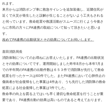
れます。
来月からは消防ポンプ車に救急サイレンを追加装備し、近隣住民が
近くで火災が発生したと誤解が生じることがないよう工夫もされる
と伺っています。救命処置や救護活動がスムーズに行くよう今後さ
らに市民の方々にPA連携の取組について知って頂きたいと思いま
す。
改めてPA連携の出動状況とその効果についてお伺いします。
喜田消防局長
消防体制についてのお尋ねにお答えいたします。PA連携の出動状況
とその効果についてです。運用開始しました昨年8月から本年1月ま
での半年間のPA連携の出動件数は６５３件で消防隊が先行して救命
処置を行ったケースは60件でした。またPA連携において心肺停止の
傷病者が社会復帰をした事案は4件あり、うち先行した消防隊の救命
処置による社会復帰した事案は1件でした。
救命率の向上を図る上ではいち早く適切な救命処置を行うことが重
要であり、PA連携出動の効果は高いものであると考えております。