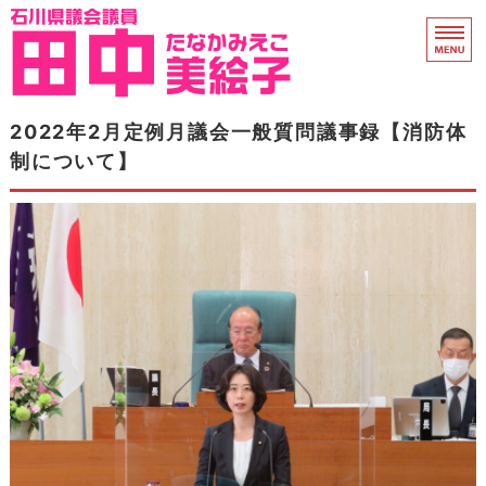
石川県議会議員 田中
ホーム
2022年2月定例月議会一般質問議事録【消防体
制について】
県議会活動
プロフィール
衆院議員時代
支援のお願い