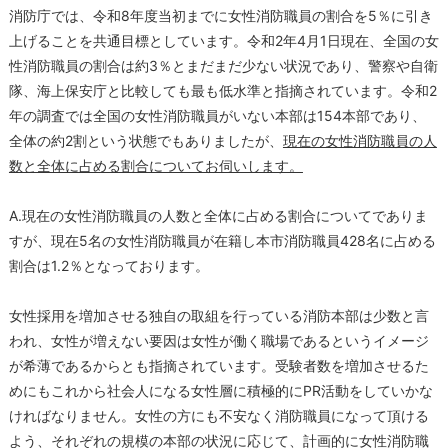
消防庁では、令和8年度当初までに女性消防職員の割合を5％に引き
上げることを共通目標としています。令和2年4月1日現在、全国の女
性消防職員の割合は約3％とまだまだ少ない状況であり、警察や自衛
隊、海上保安庁と比較しても最も低水準と指摘されています。令和2
年の調査では全国の女性消防職員がいない本部は154本部であり、
全体の約2割という状態でもありましたが、
現在の女性消防職員の人
数と全体に占める割合についてお伺いします。
A.現在の女性消防職員の人数と全体に占める割合についてでありま
すが、現在5名の女性消防職員が在籍し本市消防職員428名に占める
割合は1.2％となっております。
女性採用を増加させる独自の取組を行っている消防本部は少数と言
われ、女性が増えない要因は女性が働く職場であるというイメージ
が希薄であるからとも指摘されています。受験者数を増加させるた
めにもこれから社会人になる女性層に積極的にPR活動をしていかな
ければなりません。女性の方にも不安なく消防職員になって頂ける
よう、それぞれの規模の本部の状況に応じて、計画的に女性消防職