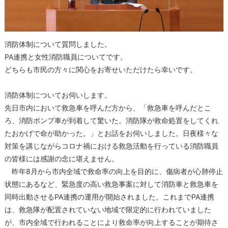
消防体制について質問しました。
PA連携と女性消防職員についてです。
どちらも市民の方々に関心をお寄せいただけたら幸いです。
消防体制についてお伺いします。
先日市内において救急車を呼んだ方から、「救急車を呼んだとこ
ろ、消防ポンプ車が到着して驚いた。消防隊が救命処置をしてくれ
たおかげで命が助かった。」とお話をお伺いしました。日夜様々な
対策を講じながらコロナ禍における救急活動を行っている消防職員
の皆様には感謝の念に堪えません。
昨年8月から市内全域で救命率の向上を目的に、傷病者が心肺停止
状態にあるなど、緊急度の高い救急事案に対して消防車と救急車を
同時出動させるPA連携の運用が開始されました。これまでPA連携
は、救急隊が配置されていない地域で限定的に行われていました
が、市内全域で行われることにより救命率が向上することが期待さ