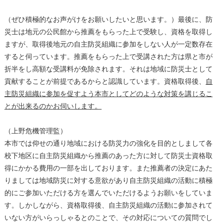
（ぜひ積極的なお声がけをお願いしたいと思います。）最後に、防
災士は地元の公民館から推薦をもらった上で受験し、資格を取得し
ますが、取得後地元の自主防災組織に参加をしない人が一定数存在
すると伺っています。推薦をもらった上で受講された方は県と市が
折半をし高額な受講料が免除されます。それは地域に防災士として
貢献することが前提であるからと認識しています。資格取得後、
自
主防災組織に参加を促すよう本市としてどのような対策を講じるこ
とが出来るのかお伺いします。
（上野危機管理監）
本市では仰せの通り地域における防災力の強化を目的としまして各
校下地区に自主防災組織から推薦のあった方に対して防災士資格取
得にかかる費用の一部を出しております。また推薦者の決定にあた
りましては地域防災に対する意欲があり自主防災組織の活動に積極
的にご参加いただける方を選んでいただけるようお願いをしていま
す。しかしながら、資格取得後、自主防災組織の活動に参加されて
いない方がいらっしゃるとのことで、その対応についての質問でし