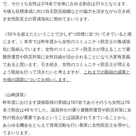
で、そのうち女性は374名で全体に占める割合は31％となります。
今後も目標達成に向け自主防災組織などの協力を頂きながら引き続
き女性防災士の育成強化に努めてまいります。
（30％を超えたということで少しずつ目標に近づいてきていると感
じます。）本市では昨年度から女性のコミュニティ防災士の養成強
化に取組んでいます。女性のコミュニティ防災士が増えることで避
難所運営や防災対策に女性目線が活かされることになり大変有意義
であると思います。引き続き、女性のコミュニティ防災士が増える
よう取組を行って頂きたいと考えますが、
これまでの取組の成果と
今後の課題についてお伺いします。
（山崎課長）
昨年度におけます資格取得の実績は167名でありそのうち女性は76
名で割合は46％でした。議員仰せの通り避難所運営や防災対策に女
性の視点が重要であるということは認識されてきていることから、
あらゆる機会をとらえて啓発活動を行い着実に女性防災士を増やし
てまいります。