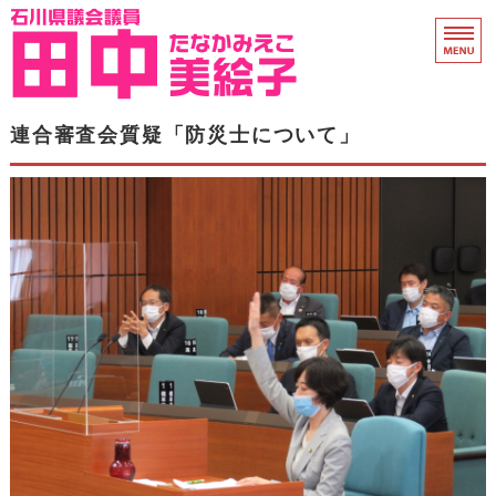
石川県議会議員 田中
ホーム
連合審査会質疑「防災士について」
県議会活動
プロフィール
衆院議員時代
支援のお願い