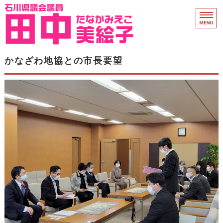
石川県議会議員 田中
ホーム
かなざわ地協との市長要望
県議会活動
プロフィール
衆院議員時代
支援のお願い