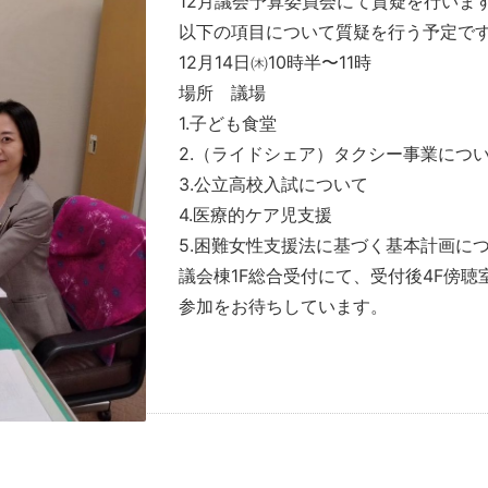
12月議会予算委員会にて質疑を行いま
以下の項目について質疑を行う予定で
12月14日㈭10時半〜11時
場所 議場
1.子ども食堂
2.（ライドシェア）タクシー事業につ
3.公立高校入試について
4.医療的ケア児支援
5.困難女性支援法に基づく基本計画に
議会棟1F総合受付にて、受付後4F傍
参加をお待ちしています。