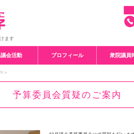
石川県議会議員 田
けます
県議会活動
プロフィール
衆院議員
内 ≫
予算委員会質疑のご案内