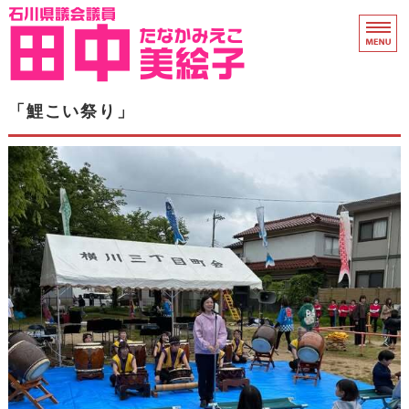
石川県議会議員 田中
ホーム
「鯉こい祭り」
県議会活動
プロフィール
衆院議員時代
支援のお願い