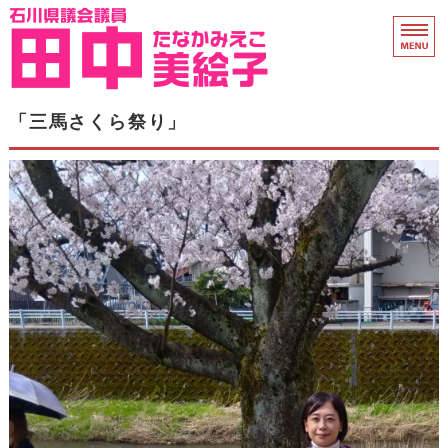
石川県議会議員 田中
ホーム
「三馬さくら祭り」
県議会活動
プロフィール
衆院議員時代
支援のお願い