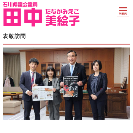
石川県議会議員 田中
ホーム
表敬訪問
県議会活動
プロフィール
衆院議員時代
支援のお願い