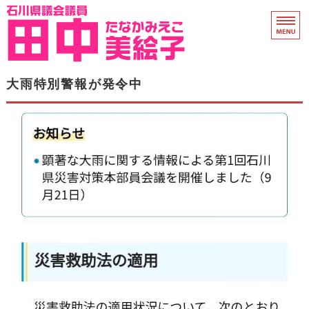
石川県議会議員 田中
ホーム
大雨特別警報が発令中
県議会活動
プロフィール
衆院議員時代
支援のお願い