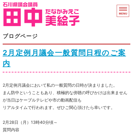
石川県議会議員 田中
ホーム
ブログページ
県議会活動
2月定例月議会一般質問日程のご案
プロフィール
内
衆院議員時代
2月定例月議会において私の一般質問の日時が決まりました。
支援のお願い
まん防中ということもあり、積極的な傍聴の呼びかけは出来ません
が当日はケーブルテレビや市の動画配信も
リアルタイムで行われます。ぜひご関心頂けたら幸いです。
2月28日（月）13時40分頃～
質問内容